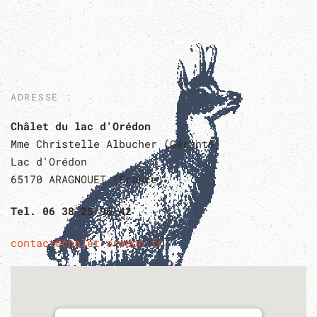
ADRESSE :
Châlet du lac d'Orédon
Mme Christelle Albucher (Gérante)
Lac d'Orédon
65170 ARAGNOUET (France)
Tel. 06 38 25 96 42
contact@chalet-oredon.fr